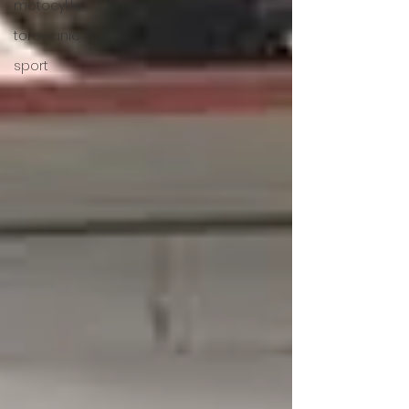
motocykle
torowanie
sport